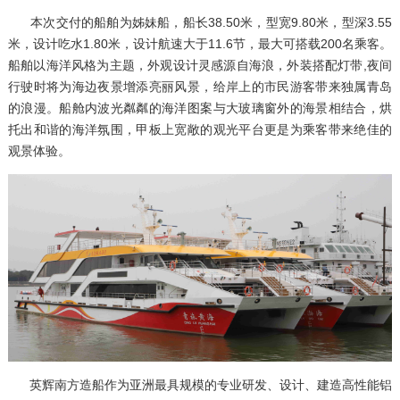
本次交付的船舶为姊妹船，船长38.50米，型宽9.80米，型深3.55
米，设计吃水1.80米，设计航速大于11.6节，最大可搭载200名乘客。
船舶以海洋风格为主题，外观设计灵感源自海浪，外装搭配灯带,夜间
行驶时将为海边夜景增添亮丽风景，给岸上的市民游客带来独属青岛
的浪漫。船舱内波光粼粼的海洋图案与大玻璃窗外的海景相结合，烘
托出和谐的海洋氛围，甲板上宽敞的观光平台更是为乘客带来绝佳的
观景体验。
英辉南方造船作为亚洲最具规模的专业研发、设计、建造高性能铝