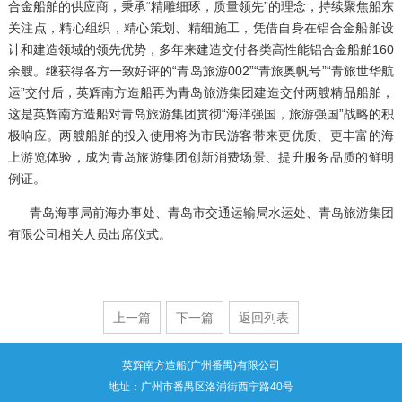
合金船舶的供应商，秉承“精雕细琢，质量领先”的理念，持续聚焦船东
关注点，精心组织，精心策划、精细施工，凭借自身在铝合金船舶设
计和建造领域的领先优势，多年来建造交付各类高性能铝合金船舶160
余艘。继获得各方一致好评的“青岛旅游002”“青旅奥帆号”“青旅世华航
运”交付后，英辉南方造船再为青岛旅游集团建造交付两艘精品船舶，
这是英辉南方造船对青岛旅游集团贯彻“海洋强国，旅游强国”战略的积
极响应。两艘船舶的投入使用将为市民游客带来更优质、更丰富的海
上游览体验，成为青岛旅游集团创新消费场景、提升服务品质的鲜明
例证。
青岛海事局前海办事处、青岛市交通运输局水运处、青岛旅游集团
有限公司相关人员出席仪式。
上一篇
下一篇
返回列表
英辉南方造船(广州番禺)有限公司
地址：广州市番禺区洛浦街西宁路40号