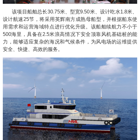
该项目船舶总长
30.75
米、型宽
9.50
米、设计吃水
1.8
米、
设计航速
25
节，将采用英辉南方成熟母船型，并根据船东使
用需求和运营海域特点进行优化升级。该船舶续航力不小于
500
海里，具备在
2.5
米浪高情况下安全顶靠风机基础桩的能
力，能够适应复杂的海况和气候条件，为风电场的运维提供
安全、快捷、高效的服务。