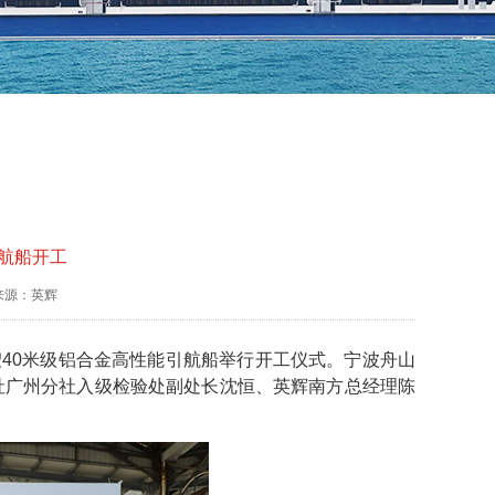
航船开工
来源：英辉
艘40米级铝合金高性能引航船举行开工仪式。宁波舟山
社广州分社入级检验处副处长沈恒、英辉南方总经理陈