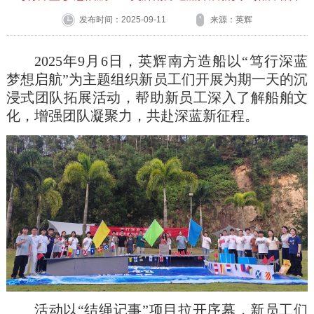
发布时间：2025-09-11
来源：英辉
2025
年
9
月
6
日，英辉南方造船以
“
笃行深蓝
梦想启航
”
为主题组织新员工们开展为期一天的沉
浸式团队拓展活动，帮助新员工深入了解船舶文
化，增强团队凝聚力，共赴深蓝新征程。
活动以“结绳记事”项目拉开序幕，新员工们